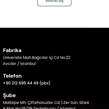
Fabrika
Üniversite Mah.Bağcılar İçi Cd No:22
Avcılar / İstanbul
Telefon
+90 212 695 44 49 (pbx)
Şube
Maltepe Mh. Çiftehavuzlar Cd. 1.Zer San. Sitesi
B Blok No:25/39 Zeytinburnu / İstanbul